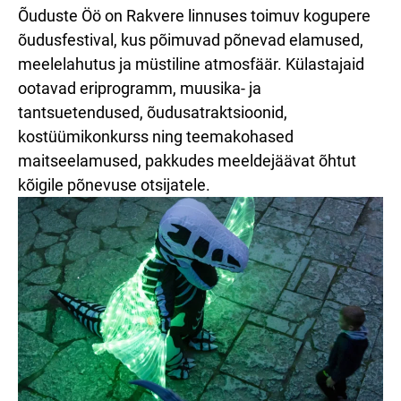
Õuduste Öö on Rakvere linnuses toimuv kogupere
õudusfestival, kus põimuvad põnevad elamused,
meelelahutus ja müstiline atmosfäär. Külastajaid
ootavad eriprogramm, muusika- ja
tantsuetendused, õudusatraktsioonid,
kostüümikonkurss ning teemakohased
maitseelamused, pakkudes meeldejäävat õhtut
kõigile põnevuse otsijatele.