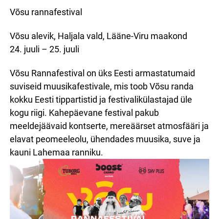
Võsu rannafestival
Võsu alevik, Haljala vald, Lääne-Viru maakond
24. juuli – 25. juuli
Võsu Rannafestival on üks Eesti armastatumaid
suviseid muusikafestivale, mis toob Võsu randa
kokku Eesti tippartistid ja festivalikülastajad üle
kogu riigi. Kahepäevane festival pakub
meeldejäävaid kontserte, mereäärset atmosfääri ja
elavat peomeeleolu, ühendades muusika, suve ja
kauni Lahemaa ranniku.