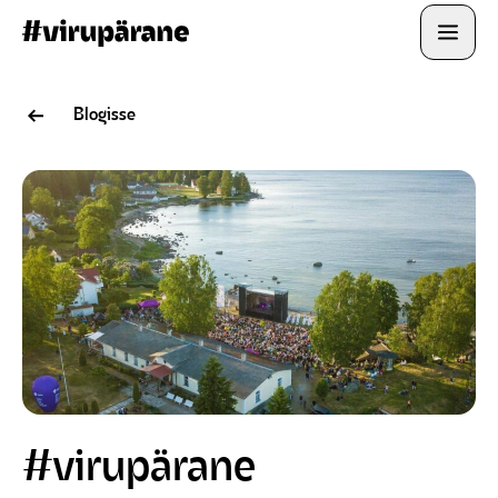
Open
Blogisse
#virupärane