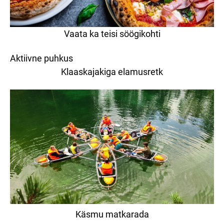
Vaata ka teisi söögikohti
Aktiivne puhkus
Klaaskajakiga elamusretk
Käsmu matkarada