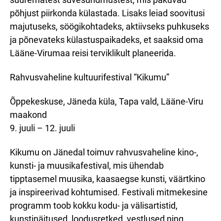
põhjust piirkonda külastada. Lisaks leiad soovitusi
majutuseks, söögikohtadeks, aktiivseks puhkuseks
ja põnevateks külastuspaikadeks, et saaksid oma
Lääne-Virumaa reisi terviklikult planeerida.
Rahvusvaheline kultuurifestival “Kikumu”
Õppekeskuse, Jäneda küla, Tapa vald, Lääne-Viru
maakond
9. juuli – 12. juuli
Kikumu on Jänedal toimuv rahvusvaheline kino-,
kunsti- ja muusikafestival, mis ühendab
tipptasemel muusika, kaasaegse kunsti, väärtkino
ja inspireerivad kohtumised. Festivali mitmekesine
programm toob kokku kodu- ja välisartistid,
kunstinäitused, loodusretked, vestlused ning