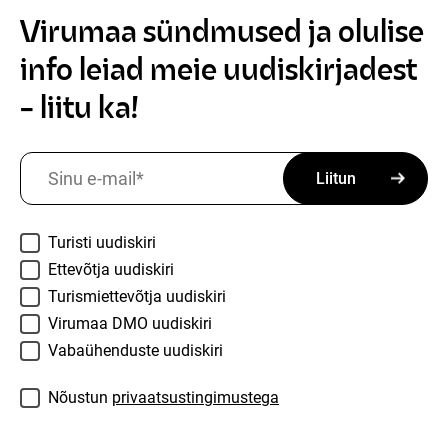
Virumaa sündmused ja olulise
info leiad meie uudiskirjadest
- liitu ka!
Sinu e-mail
*
Teemad
*
Turisti uudiskiri
Ettevõtja uudiskiri
Turismiettevõtja uudiskiri
Virumaa DMO uudiskiri
Vabaühenduste uudiskiri
Consent
*
Nõustun
privaatsustingimustega
Name