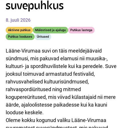
suvepuhkus
8. juuli 2026
Aktiivne puhkus
Mälestised ja ajalugu
Puhkus lastega
Puhkus looduses
Üritused
Lääne-Virumaa suvi on täis meeldejäävaid
sündmusi, mis pakuvad elamusi nii muusika-,
kultuuri- ja spordihuvilistele kui ka peredele. Suve
jooksul toimuvad armastatud festivalid,
rahvusvahelised kultuurisündmused,
rahvaspordiüritused ning mitmed
kogupereüritused, mis viivad külastajaid nii mere
äärde, ajaloolistesse paikadesse kui ka kauni
looduse keskele.
Oleme kokku kogunud valiku Lääne-Virumaa
suurematest suvesündmustest, mis pakuvad