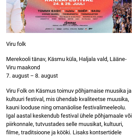
Viru folk
Merekooli tänav, Käsmu küla, Haljala vald, Lääne-
Viru maakond
7. august – 8. august
Viru Folk on Käsmus toimuv põhjamaise muusika ja
kultuuri festival, mis ühendab kvaliteetse muusika,
kauni looduse ning omanäolise festivalimeeleolu.
Igal aastal keskendub festival ühele põhjamaale või
piirkonnale, tutvustades selle muusikat, kultuuri,
filme, traditsioone ja kööki. Lisaks kontsertidele