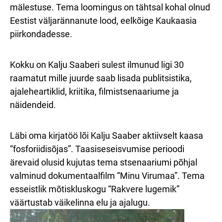
mälestuse. Tema loomingus on tähtsal kohal olnud
Eestist väljarännanute lood, eelkõige Kaukaasia
piirkondadesse.
Kokku on Kalju Saaberi sulest ilmunud ligi 30
raamatut mille juurde saab lisada publitsistika,
ajaleheartiklid, kriitika, filmistsenaariume ja
näidendeid.
Läbi oma kirjatöö lõi Kalju Saaber aktiivselt kaasa
“fosforiidisõjas”. Taasiseseisvumise perioodi
ärevaid olusid kujutas tema stsenaariumi põhjal
valminud dokumentaalfilm “Minu Virumaa”. Tema
esseistlik mõtiskluskogu “Rakvere lugemik”
väärtustab väikelinna elu ja ajalugu.