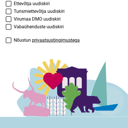
Ettevõtja uudiskiri
Turismiettevõtja uudiskiri
Virumaa DMO uudiskiri
Vabaühenduste uudiskiri
Consent
*
Nõustun
privaatsustingimustega
Comments
This field is for validation purposes and should be lef