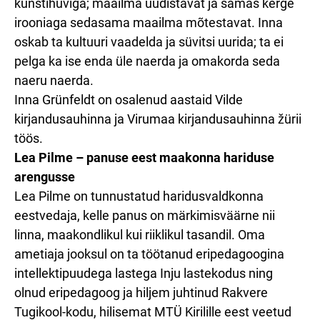
kunstihuviga; maailma uudistavat ja samas kerge
irooniaga sedasama maailma mõtestavat. Inna
oskab ta kultuuri vaadelda ja süvitsi uurida; ta ei
pelga ka ise enda üle naerda ja omakorda seda
naeru naerda.
Inna Grünfeldt on osalenud aastaid Vilde
kirjandusauhinna ja Virumaa kirjandusauhinna žürii
töös.
Lea Pilme – panuse eest maakonna hariduse
arengusse
Lea Pilme on tunnustatud haridusvaldkonna
eestvedaja, kelle panus on märkimisväärne nii
linna, maakondlikul kui riiklikul tasandil. Oma
ametiaja jooksul on ta töötanud eripedagoogina
intellektipuudega lastega Inju lastekodus ning
olnud eripedagoog ja hiljem juhtinud Rakvere
Tugikool-kodu, hilisemat MTÜ Kirilille eest veetud