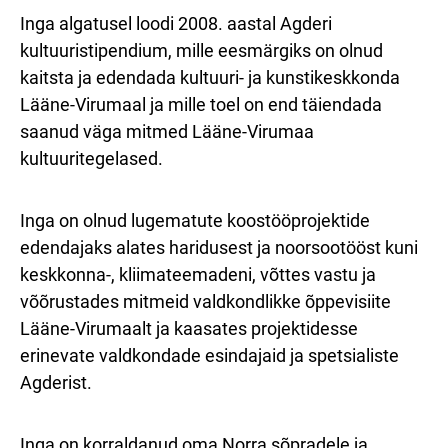
Inga algatusel loodi 2008. aastal Agderi
kultuuristipendium, mille eesmärgiks on olnud
kaitsta ja edendada kultuuri- ja kunstikeskkonda
Lääne-Virumaal ja mille toel on end täiendada
saanud väga mitmed Lääne-Virumaa
kultuuritegelased.
Inga on olnud lugematute koostööprojektide
edendajaks alates haridusest ja noorsootööst kuni
keskkonna-, kliimateemadeni, võttes vastu ja
võõrustades mitmeid valdkondlikke õppevisiite
Lääne-Virumaalt ja kaasates projektidesse
erinevate valdkondade esindajaid ja spetsialiste
Agderist.
Inga on korraldanud oma Norra sõpradele ja