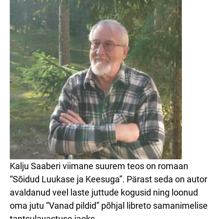
Kalju Saaberi viimane suurem teos on romaan
“Sõidud Luukase ja Keesuga”. Pärast seda on autor
avaldanud veel laste juttude kogusid ning loonud
oma jutu “Vanad pildid” põhjal libreto samanimelise
tantsulavastuse jaoks.