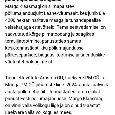
Margo Klaasmägi on silmapaistev
põllumajandusjuht Lääne-Virumaalt, kes juhib üle
4200 hektari haritava maaga ja tuhandepealise
veisekarjaga ettevõtteid. Tema eestvedamisel on
saavutatud kõrge piimatoodang ja saagikas
teraviljatootmine, panustades samas
keskkonnasäästlikku põllumajandusse
päikeseparkide, biogaasi tootmise ja uuenduslike
väetustehnoloogiate abil.
Ta on ettevõtete Artiston OÜ, Laekvere PM OÜ ja
Muuga PM OÜ juhatuste liige. 2024. aastal pälvis ta
aasta põllumehe tiitli, tunnustades tema olulist
panust Eesti põllumajandusse. Margo Klaasmägi
on Vinni valla volikogu liige ja on olnud 9 aastat
Laekvere valla volikogu esimees.