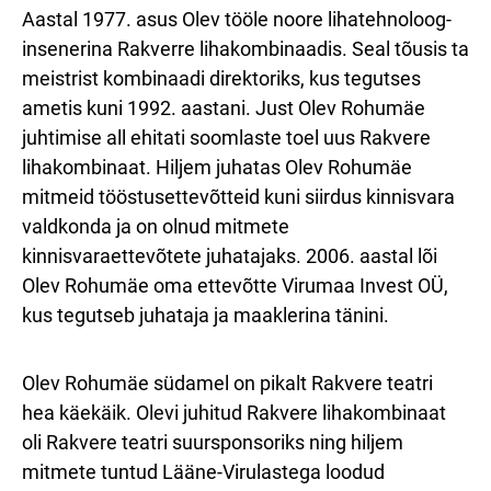
Aastal 1977. asus Olev tööle noore lihatehnoloog-
insenerina Rakverre lihakombinaadis. Seal tõusis ta
meistrist kombinaadi direktoriks, kus tegutses
ametis kuni 1992. aastani. Just Olev Rohumäe
juhtimise all ehitati soomlaste toel uus Rakvere
lihakombinaat. Hiljem juhatas Olev Rohumäe
mitmeid tööstusettevõtteid kuni siirdus kinnisvara
valdkonda ja on olnud mitmete
kinnisvaraettevõtete juhatajaks. 2006. aastal lõi
Olev Rohumäe oma ettevõtte Virumaa Invest OÜ,
kus tegutseb juhataja ja maaklerina tänini.
Olev Rohumäe südamel on pikalt Rakvere teatri
hea käekäik. Olevi juhitud Rakvere lihakombinaat
oli Rakvere teatri suursponsoriks ning hiljem
mitmete tuntud Lääne-Virulastega loodud