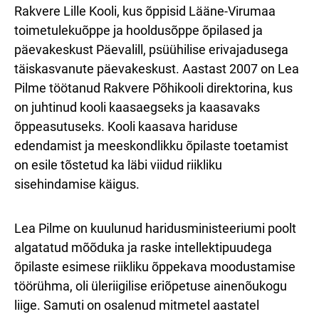
Rakvere Lille Kooli, kus õppisid Lääne-Virumaa
toimetulekuõppe ja hooldusõppe õpilased ja
päevakeskust Päevalill, psüühilise erivajadusega
täiskasvanute päevakeskust. Aastast 2007 on Lea
Pilme töötanud Rakvere Põhikooli direktorina, kus
on juhtinud kooli kaasaegseks ja kaasavaks
õppeasutuseks. Kooli kaasava hariduse
edendamist ja meeskondlikku õpilaste toetamist
on esile tõstetud ka läbi viidud riikliku
sisehindamise käigus.
Lea Pilme on kuulunud haridusministeeriumi poolt
algatatud mõõduka ja raske intellektipuudega
õpilaste esimese riikliku õppekava moodustamise
töörühma, oli üleriigilise eriõpetuse ainenõukogu
liige. Samuti on osalenud mitmetel aastatel