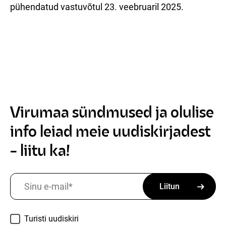
pühendatud vastuvõtul 23. veebruaril 2025.
Virumaa sündmused ja olulise
info leiad meie uudiskirjadest
- liitu ka!
Sinu e-mail
*
Teemad
*
Turisti uudiskiri