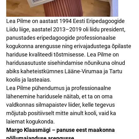
Lea Pilme on aastast 1994 Eesti Eripedagoogide
Liidu liige, aastatel 2013–2019 oli liidu president,
panustades eripedagoogide professionaalse
kogukonna arengusse ning erivajadustega õpilaste
hariduse kvaliteedi tõstmisesse. Lea Pilme on
haridusasutuste sisehindamise nõunikuna olnud
abiks kaheteistkümnes Lääne-Virumaa ja Tartu
koolis ja lasteaias.
Lea Pilme pühendumus ja professionaalne
lähenemine haridusele näitab, et ta on oma
valdkonnas silmapaistev liider, kelle tegevus
mõjutab positiivselt mitte ainult kooli, vaid ka
laiemat kogukonda.
Margo Klaasmägi – panuse eest maakonna
põllumajanduse arengusse