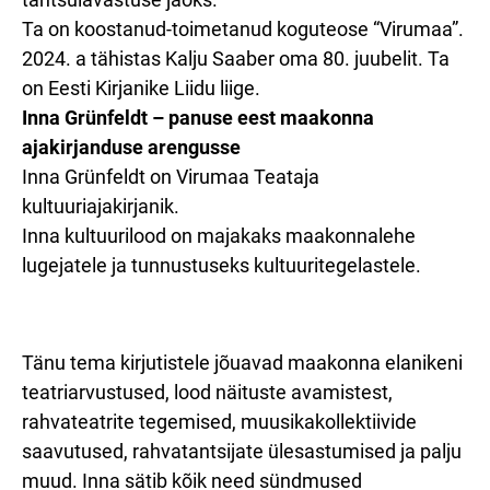
Ta on koostanud-toimetanud koguteose “Virumaa”.
2024. a tähistas Kalju Saaber oma 80. juubelit. Ta
on Eesti Kirjanike Liidu liige.
Inna Grünfeldt – panuse eest maakonna
ajakirjanduse arengusse
Inna Grünfeldt on Virumaa Teataja
kultuuriajakirjanik.
Inna kultuurilood on majakaks maakonnalehe
lugejatele ja tunnustuseks kultuuritegelastele.
Tänu tema kirjutistele jõuavad maakonna elanikeni
teatriarvustused, lood näituste avamistest,
rahvateatrite tegemised, muusikakollektiivide
saavutused, rahvatantsijate ülesastumised ja palju
muud. Inna sätib kõik need sündmused