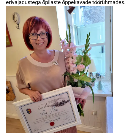
erivajadustega õpilaste õppekavade töörühmades.