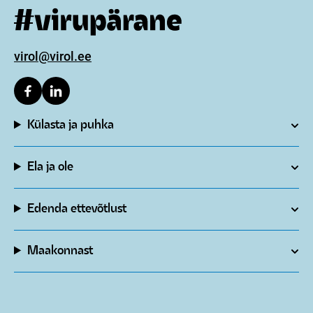
virol@virol.ee
Külasta ja puhka
Ela ja ole
Edenda ettevõtlust
Maakonnast