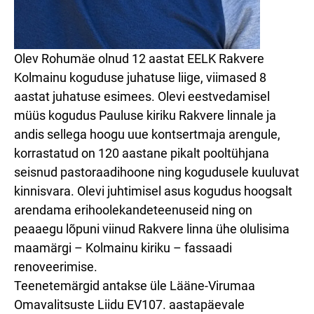
Olev Rohumäe olnud 12 aastat EELK Rakvere
Kolmainu koguduse juhatuse liige, viimased 8
aastat juhatuse esimees. Olevi eestvedamisel
müüs kogudus Pauluse kiriku Rakvere linnale ja
andis sellega hoogu uue kontsertmaja arengule,
korrastatud on 120 aastane pikalt pooltühjana
seisnud pastoraadihoone ning kogudusele kuuluvat
kinnisvara. Olevi juhtimisel asus kogudus hoogsalt
arendama erihoolekandeteenuseid ning on
peaaegu lõpuni viinud Rakvere linna ühe olulisima
maamärgi – Kolmainu kiriku – fassaadi
renoveerimise.
Teenetemärgid antakse üle Lääne-Virumaa
Omavalitsuste Liidu EV107. aastapäevale