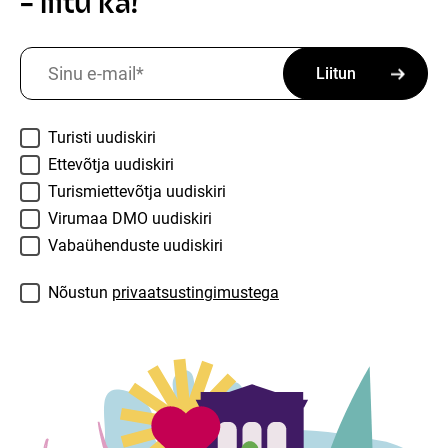
- liitu ka!
Sinu e-mail
*
Teemad
*
Turisti uudiskiri
Ettevõtja uudiskiri
Turismiettevõtja uudiskiri
Virumaa DMO uudiskiri
Vabaühenduste uudiskiri
Consent
*
Nõustun
privaatsustingimustega
Name
This field is for validation purposes and should be lef