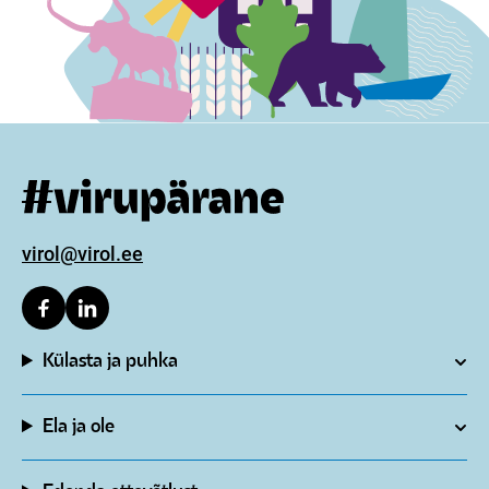
virol@virol.ee
Külasta ja puhka
Ela ja ole