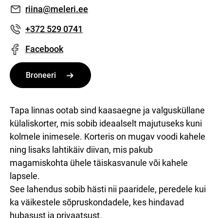
riina@meleri.ee
+372 529 0741
Facebook
Broneeri
Tapa linnas ootab sind kaasaegne ja valgusküllane
külaliskorter, mis sobib ideaalselt majutuseks kuni
kolmele inimesele. Korteris on mugav voodi kahele
ning lisaks lahtikäiv diivan, mis pakub
magamiskohta ühele täiskasvanule või kahele
lapsele.
See lahendus sobib hästi nii paaridele, peredele kui
ka väikestele sõpruskondadele, kes hindavad
hubasust ja privaatsust.