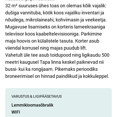
32 m² suuruses ühes toas on olemas kõik vajalik:
dušiga vannituba, köök koos vajaliku inventari ja
nõudega, mikrolaineahi, kohvimasin ja veekeetja.
Mugavuse lisamiseks on korteris lameekraaniga
televiisor koos kaabeltelevisiooniga. Parkimine
maja hoovis on külalistele tasuta. Korter asub
viiendal korrusel ning majas puudub lift.
Vahetult üle tee asub toidupood ning ligikaudu 500
meetri kaugusel Tapa linna keskel paiknevad nii
bussi- kui ka rongijaam. Pikemaks perioodiks
broneerimisel on hinnad paindlikud ja kokkuleppel.
VARUSTUS & LIGIPÄÄSETAVUS
Lemmikloomasõbralik
WIFI