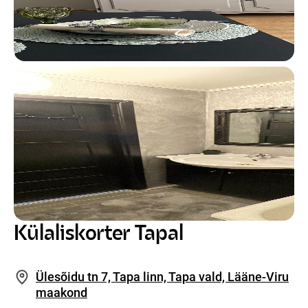
Külaliskorter Tapal
Ülesõidu tn 7, Tapa linn, Tapa vald, Lääne-Viru
maakond